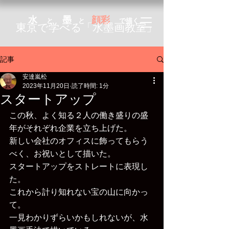
水
墨
顔彩
と
と
で描く
東京で学べる「
水墨画教室」
記事
安達嵐松
2023年11月20日
読了時間: 1分
スタートアップ
この秋、よく知る２人の働き盛りの盛
年がそれぞれ企業を立ち上げた。
新しい会社のオフィスに飾ってもらう
べく、お祝いとして描いた。
スタートアップをストレートに表現し
た。
これから計り知れない宝の山に向かっ
て。
一見わかりずらいかもしれないが、水