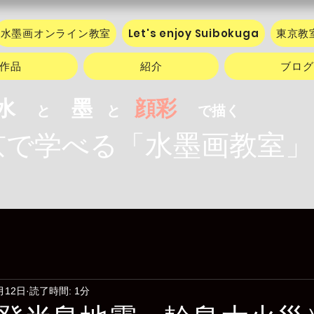
水墨画オンライン教室
Let's enjoy Suibokuga
東京教
作品
紹介
ブログ
水
墨
顔彩
と
と
で描く
水墨画教室」
で学べる「
月12日
読了時間: 1分