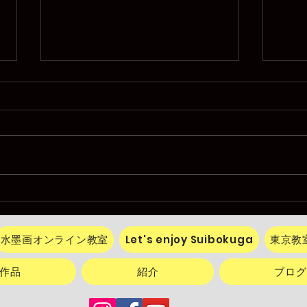
Private Suiboku-ga Painting
Priva
Lesson 4
Lesso
水墨画オンライン教室
Let's enjoy Suibokuga
東京教
作品
紹介
ブログ