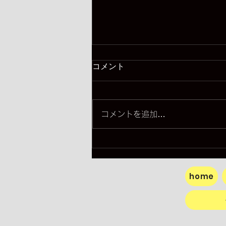
コメント
描かない水墨画
コメントを追加…
home