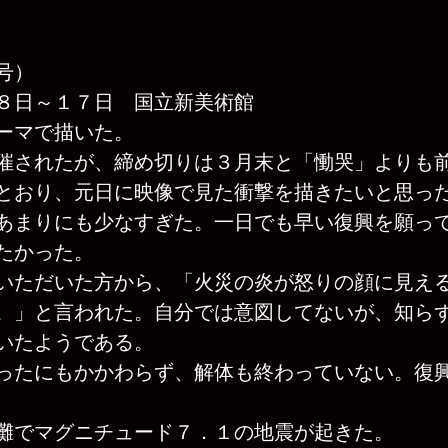
号）
８日～１７日　国立新美術館
ーマで描いた。
催されたが、締め切りは３月末と「慟哭」よりも
とおり、元日に映像で見た衝撃を描きたいと思っ
あまりにも少なすぎた。一日でも早い復興を願っ
たかった。
いただいた方から、「火災の炎が怒りの顔に見え
。」と言われた。自分では意図してないが、知ら
いたようである。
ったにもかかわらず、解体も終わっていない。復
灘でマグニチュード７．１の地震が起きた。