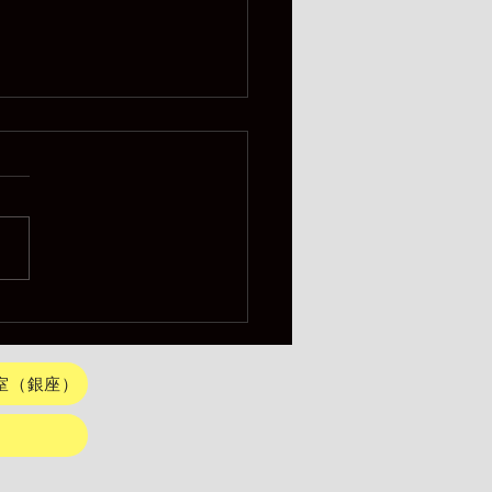
te Suiboku-ga Painting
n in Frank Lloyd Wright-
Designed Building 3
室（銀座）