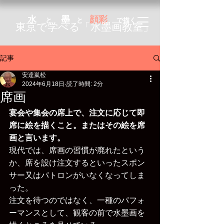
水
墨
顔彩
と
と
で描く
東京で学べる「
水墨画教室」
記事
安達嵐松
2024年6月18日
読了時間: 2分
席画
宴会や集会の席上で、注文に応じて即
席に絵を描くこと。またはその絵を席
画と言います。
現代では、席画の習慣が廃れたという
か、席を設け注文するといったスポン
サー又はパトロンがいなくなってしま
った。
注文を待つのではなく、一種のパフォ
ーマンスとして、観客の前で水墨画を