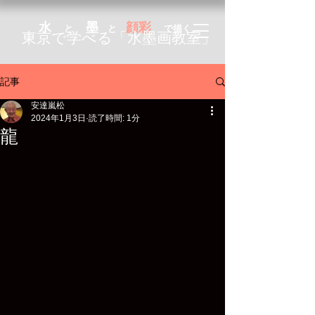
水
墨
顔彩
と
と
で描く
東京で学べる「
水墨画教室」
記事
安達嵐松
2024年1月3日
読了時間: 1分
龍